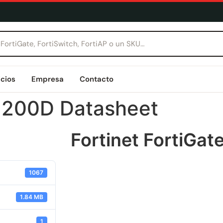
icios
Empresa
Contacto
e 200D Datasheet
Fortinet FortiGa
1067
1.84 MB
1