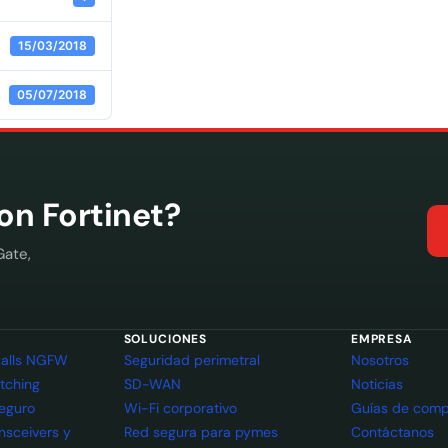
15/03/2018
05/07/2018
con Fortinet?
Gate,
SOLUCIONES
EMPRESA
ewalls NGFW
Seguridad perimetral
Nosotros
itching
SD-WAN
Noticias
seguro
Wi-Fi corporativo
Guías de comp
ansceivers y
Red segura para pymes
Contáctanos