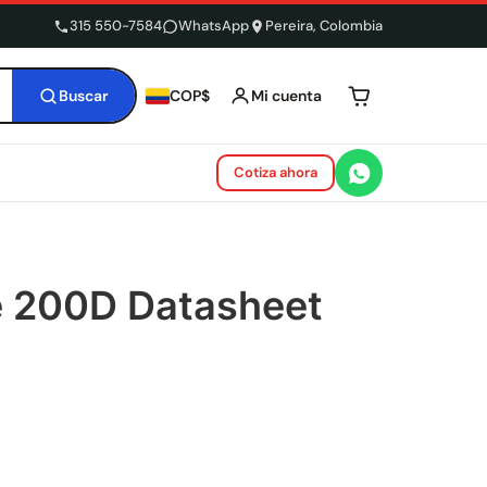
315 550-7584
WhatsApp
Pereira, Colombia
Buscar
Mi cuenta
COP$
Tu carrito está 
Cotiza ahora
te 200D Datasheet