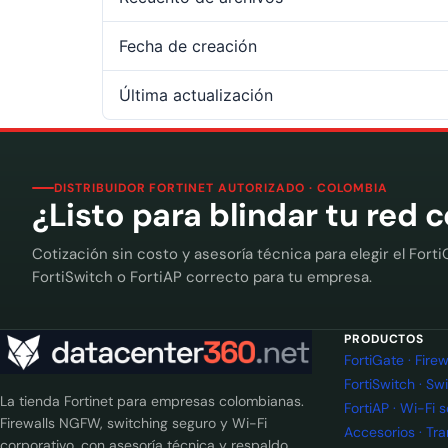
Fecha de creación
Última actualización
DISTRIBUIDOR FORTINET AUTORIZADO · COLOMBIA
¿Listo para blindar tu red 
Cotización sin costo y asesoría técnica para elegir el Forti
FortiSwitch o FortiAP correcto para tu empresa.
PRODUCTOS
FortiGate · Fir
FortiSwitch · Sw
La tienda Fortinet para empresas colombianas.
FortiAP · Wi-Fi 
Firewalls NGFW, switching seguro y Wi-Fi
Accesorios · Tr
corporativo, con asesoría técnica y respaldo