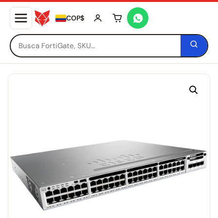
COP$
Tu carrito está vacío