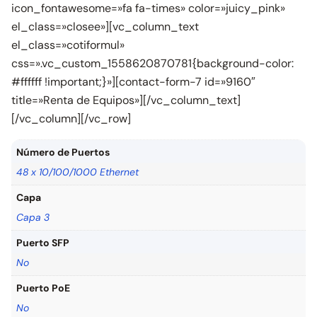
icon_fontawesome=»fa fa-times» color=»juicy_pink»
el_class=»closee»][vc_column_text
el_class=»cotiformul»
css=».vc_custom_1558620870781{background-color:
#ffffff !important;}»][contact-form-7 id=»9160″
title=»Renta de Equipos»][/vc_column_text]
[/vc_column][/vc_row]
Número de Puertos
48 x 10/100/1000 Ethernet
Capa
Capa 3
Puerto SFP
No
Puerto PoE
No