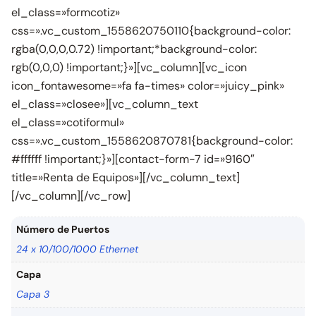
el_class=»formcotiz»
css=».vc_custom_1558620750110{background-color:
rgba(0,0,0,0.72) !important;*background-color:
rgb(0,0,0) !important;}»][vc_column][vc_icon
icon_fontawesome=»fa fa-times» color=»juicy_pink»
el_class=»closee»][vc_column_text
el_class=»cotiformul»
css=».vc_custom_1558620870781{background-color:
#ffffff !important;}»][contact-form-7 id=»9160″
title=»Renta de Equipos»][/vc_column_text]
[/vc_column][/vc_row]
Número de Puertos
24 x 10/100/1000 Ethernet
Capa
Capa 3