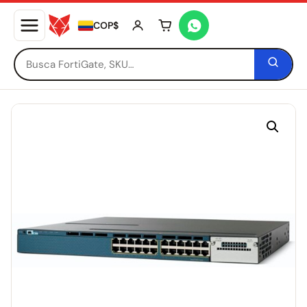
COP$
Tu carrito está vacío