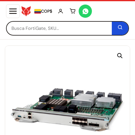
COP$
Tu carrito está vacío