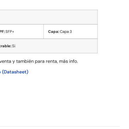
PF:
SFP+
Capa:
Capa 3
rable:
Si
 venta y también para
renta, más info.
o
(Datasheet)