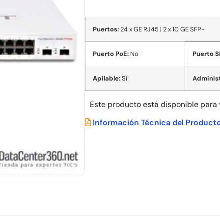
Puertos:
24 x GE RJ45 | 2 x 10 GE SFP+
Puerto PoE:
No
Puerto S
Apilable:
Si
Administ
Este producto está disponible para
Información Técnica del Product