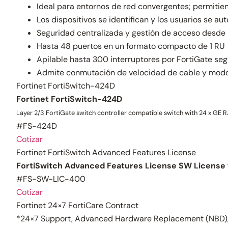
Ideal para entornos de red convergentes; permitiend
Los dispositivos se identifican y los usuarios se au
Seguridad centralizada y gestión de acceso desde l
Hasta 48 puertos en un formato compacto de 1 RU
Apilable hasta 300 interruptores por FortiGate se
Admite conmutación de velocidad de cable y modo
Fortinet FortiSwitch-424D
Fortinet FortiSwitch-424D
Layer 2/3 FortiGate switch controller compatible switch with 24 x GE R
#FS-424D
Cotizar
Fortinet FortiSwitch Advanced Features License
FortiSwitch Advanced Features License SW License 
#FS-SW-LIC-400
Cotizar
Fortinet 24×7 FortiCare Contract
*24×7 Support, Advanced Hardware Replacement (NBD),