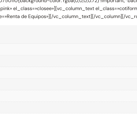
50110{background-color: rgba(0,0,0,0.72) !important;*backg
y_pink» el_class=»closee»][vc_column_text el_class=»coti
title=»Renta de Equipos»][/vc_column_text][/vc_column][/vc_r