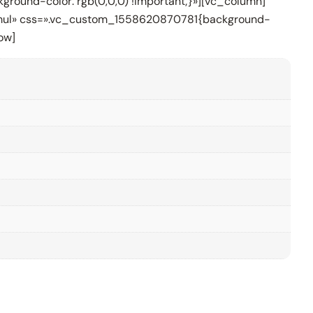
round-color: rgb(0,0,0) !important;}»][vc_column]
formul» css=».vc_custom_1558620870781{background-
ow]