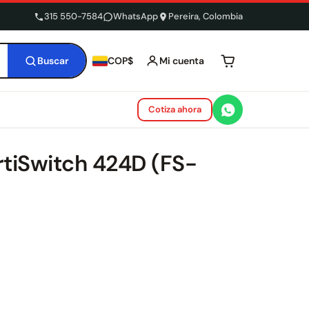
315 550-7584
WhatsApp
Pereira, Colombia
Buscar
Mi cuenta
COP$
Tu carrito está 
Cotiza ahora
rtiSwitch 424D (FS-