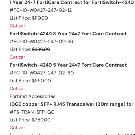
1 Year 24×7 FortiCare Contract for FortiSwitch-424D
#FC-10-W0427-247-02-12
List Price:
$110.00
Cotizar
FortiSwitch-424D 3 Year 24×7 FortiCare Contract
#FC-10-W0427-247-02-36
List Price:
$330.00
Cotizar
FortiSwitch-424D 5 Year 24×7 FortiCare Contract
#FC-10-W0427-247-02-60
List Price:
$550.00
Cotizar
Fortinet Accessories
10GE copper SFP+ RJ45 Transceiver (30m range) for F
#FS-TRAN-SFP+GC
List Price:
$750.00
Cotizar