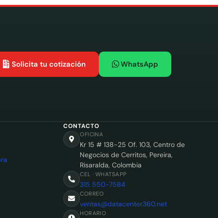
Solicita tu cotización
WhatsApp
CONTACTO
OFICINA
Kr 15 # 138-25 Of. 103, Centro de
Negocios de Cerritos, Pereira,
ra
Risaralda, Colombia
CEL · WHATSAPP
315 550-7584
CORREO
ventas@datacenter360.net
HORARIO