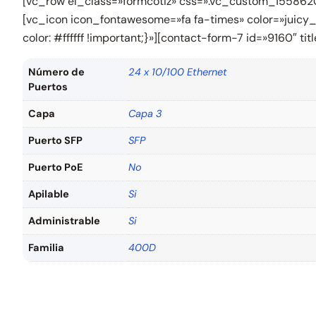
[vc_row el_class=»formcotiz» css=».vc_custom_15586207
[vc_icon icon_fontawesome=»fa fa-times» color=»juic
color: #ffffff !important;}»][contact-form-7 id=»9160″ 
Número de
24 x 10/100 Ethernet
Puertos
Capa
Capa 3
Puerto SFP
SFP
Puerto PoE
No
Apilable
Si
Administrable
Si
Familia
400D