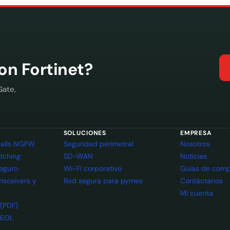
con Fortinet?
Gate,
SOLUCIONES
EMPRESA
ewalls NGFW
Seguridad perimetral
Nosotros
itching
SD-WAN
Noticias
seguro
Wi-Fi corporativo
Guías de comp
ansceivers y
Red segura para pymes
Contáctanos
Mi cuenta
 (PDF)
 EOL