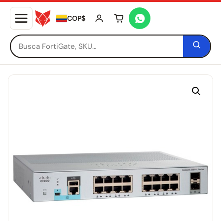
COP$
Tu carrito está vacío