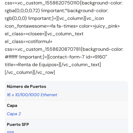
css=».vc_custom_1558620750110{background-color:
rgba(0,0,0,0.72) !important;*background-color:
rgb(0,0,0) !important;}»][vc_column][vc_icon
icon_fontawesome=»fa fa-times» color=»juicy_pink»
el_class=»closee»][vc_column_text
el_class=»cotiformul»
css=».vc_custom_1558620870781{background-color:
#ffffff !important;}»][contact-form-7 id=»9160″
title=»Renta de Equipos»][/vc_column_text]
[/vc_column][/vc_row]
Número de Puertos
16 x 10/100/1000 Ethernet
Capa
Capa 2
Puerto SFP
SFP