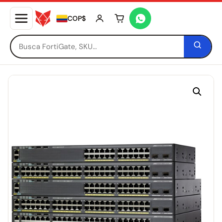
COP$
Tu carrito está vacío