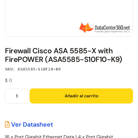
Firewall Cisco ASA 5585-X with
FirePOWER (ASA5585-S10F10-K9)
SKU: ASA5585-S10F10-K9
$
0
Añadir al carrito
Ver Datasheet
16 x Port Gigabit Ethernet Data | 4 x Port Gigabit