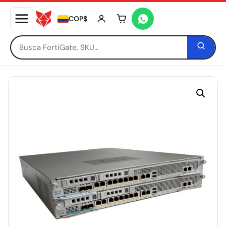
COP$
Tu carrito está vacío