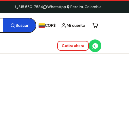
315 550-7584
WhatsApp
Pereira, Colombia
Buscar
Mi cuenta
COP$
Tu carrito está 
Cotiza ahora