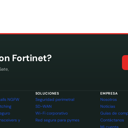
con Fortinet?
Gate,
SOLUCIONES
EMPRESA
ewalls NGFW
Seguridad perimetral
Nosotros
itching
SD-WAN
Noticias
seguro
Wi-Fi corporativo
Guías de comp
ansceivers y
Red segura para pymes
Contáctanos
Mi cuenta