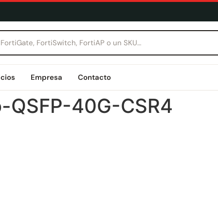
icios
Empresa
Contacto
co-QSFP-40G-CSR4