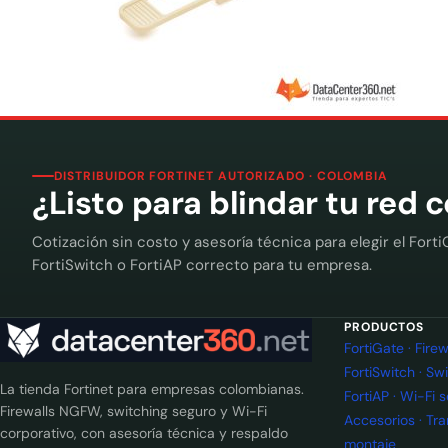
DISTRIBUIDOR FORTINET AUTORIZADO · COLOMBIA
¿Listo para blindar tu red 
Cotización sin costo y asesoría técnica para elegir el Forti
FortiSwitch o FortiAP correcto para tu empresa.
PRODUCTOS
FortiGate · Fir
FortiSwitch · Sw
La tienda Fortinet para empresas colombianas.
FortiAP · Wi-Fi 
Firewalls NGFW, switching seguro y Wi-Fi
Accesorios · Tr
corporativo, con asesoría técnica y respaldo
montaje