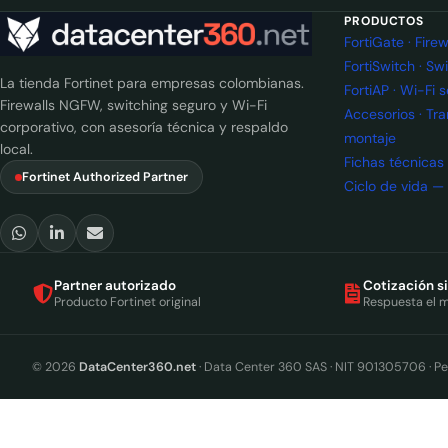
PRODUCTOS
FortiGate · Fir
FortiSwitch · Sw
La tienda Fortinet para empresas colombianas.
FortiAP · Wi-Fi 
Firewalls NGFW, switching seguro y Wi-Fi
Accesorios · Tr
corporativo, con asesoría técnica y respaldo
montaje
local.
Fichas técnicas
Fortinet Authorized Partner
Ciclo de vida —
Partner autorizado
Cotización s
Producto Fortinet original
Respuesta el 
© 2026
DataCenter360.net
· Data Center 360 SAS · NIT 901305706 · Pe