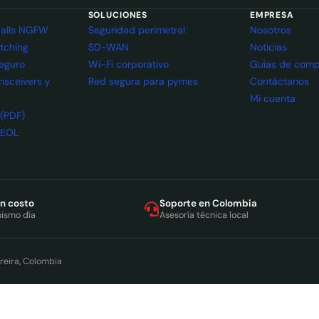
SOLUCIONES
EMPRESA
ewalls NGFW
Seguridad perimetral
Nosotros
itching
SD-WAN
Noticias
seguro
Wi-Fi corporativo
Guías de comp
ansceivers y
Red segura para pymes
Contáctanos
Mi cuenta
 (PDF)
 EOL
in costo
Soporte en Colombia
mismo día
Asesoría técnica local
reira, Colombia