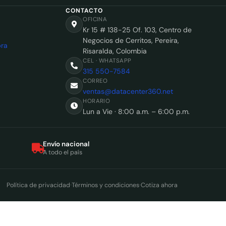
CONTACTO
OFICINA
Kr 15 # 138-25 Of. 103, Centro de
Negocios de Cerritos, Pereira,
ra
Risaralda, Colombia
CEL · WHATSAPP
315 550-7584
CORREO
ventas@datacenter360.net
HORARIO
Lun a Vie · 8:00 a.m. – 6:00 p.m.
Envío nacional
A todo el país
·
·
Política de privacidad
Términos y condiciones
Cotiza ahora