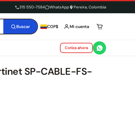
315 550-7584
WhatsApp
Pereira, Colombia
Buscar
Mi cuenta
COP$
Tu carrito está 
Cotiza ahora
rtinet SP-CABLE-FS-