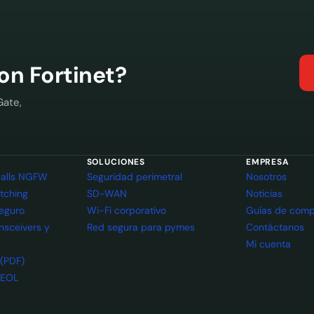
con Fortinet?
Gate,
SOLUCIONES
EMPRESA
ewalls NGFW
Seguridad perimetral
Nosotros
itching
SD-WAN
Noticias
seguro
Wi-Fi corporativo
Guías de comp
ansceivers y
Red segura para pymes
Contáctanos
Mi cuenta
 (PDF)
 EOL