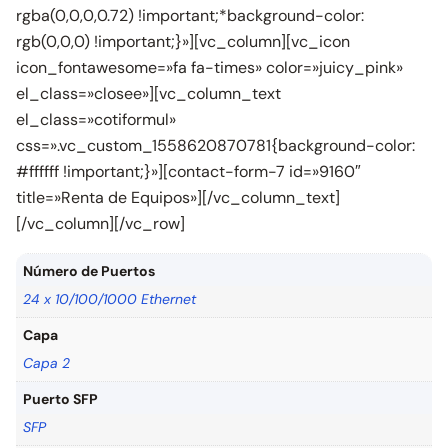
rgba(0,0,0,0.72) !important;*background-color:
rgb(0,0,0) !important;}»][vc_column][vc_icon
icon_fontawesome=»fa fa-times» color=»juicy_pink»
el_class=»closee»][vc_column_text
el_class=»cotiformul»
css=».vc_custom_1558620870781{background-color:
#ffffff !important;}»][contact-form-7 id=»9160″
title=»Renta de Equipos»][/vc_column_text]
[/vc_column][/vc_row]
Número de Puertos
24 x 10/100/1000 Ethernet
Capa
Capa 2
Puerto SFP
SFP