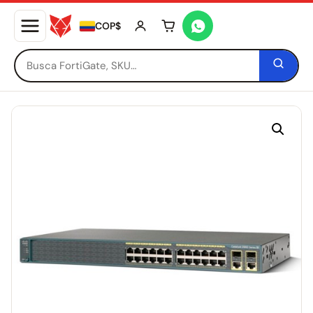
COP$
Tu carrito está vacío