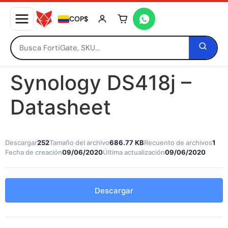
COP$
Tu carrito está vacío
Synology DS418j –
Datasheet
Descargar
252
Tamaño del archivo
686.77 KB
Recuento de archivos
1
Fecha de creación
09/06/2020
Última actualización
09/06/2020
Descargar