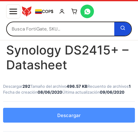
COP$
Tu carrito está vacío
Synology DS2415+ –
Datasheet
Descargar
292
Tamaño del archivo
496.57 KB
Recuento de archivos
1
Fecha de creación
08/06/2020
Última actualización
09/06/2020
Descargar