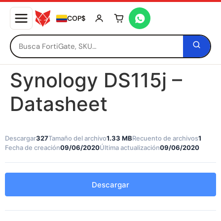
COP$
Tu carrito está vacío
Synology DS115j –
Datasheet
Descargar
327
Tamaño del archivo
1.33 MB
Recuento de archivos
1
Fecha de creación
09/06/2020
Última actualización
09/06/2020
Descargar