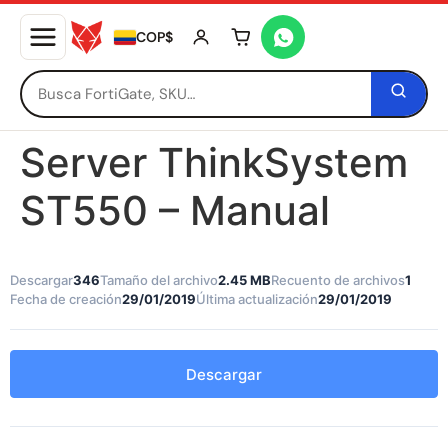
COP$
Tu carrito está vacío
Server ThinkSystem
ST550 – Manual
Descargar
346
Tamaño del archivo
2.45 MB
Recuento de archivos
1
Fecha de creación
29/01/2019
Última actualización
29/01/2019
Descargar