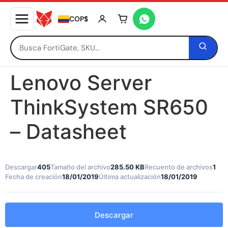
COP$
Tu carrito está vacío
Lenovo Server
ThinkSystem SR650
– Datasheet
Descargar
405
Tamaño del archivo
285.50 KB
Recuento de archivos
1
Fecha de creación
18/01/2019
Última actualización
18/01/2019
Descargar