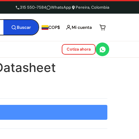
315 550-7584
WhatsApp
Pereira, Colombia
Buscar
Mi cuenta
COP$
Tu carrito está 
Cotiza ahora
 Datasheet