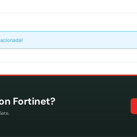
lacionada!
con Fortinet?
Gate,