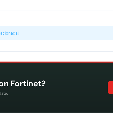
lacionada!
con Fortinet?
Gate,