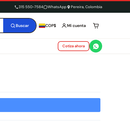
315 550-7584
WhatsApp
Pereira, Colombia
Buscar
Mi cuenta
COP$
Tu carrito está 
Cotiza ahora
t