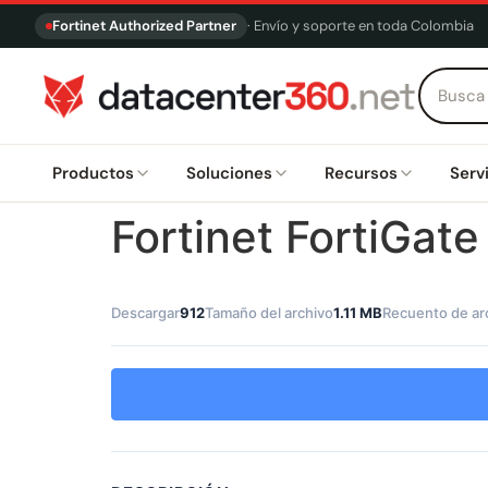
Fortinet Authorized Partner
· Envío y soporte en toda Colombia
Productos
Soluciones
Recursos
Serv
Fortinet FortiGat
Descargar
912
Tamaño del archivo
1.11 MB
Recuento de ar