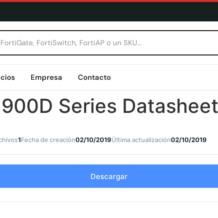
icios
Empresa
Contacto
e 900D Series Datashee
chivos
1
Fecha de creación
02/10/2019
Última actualización
02/10/2019
Descargar