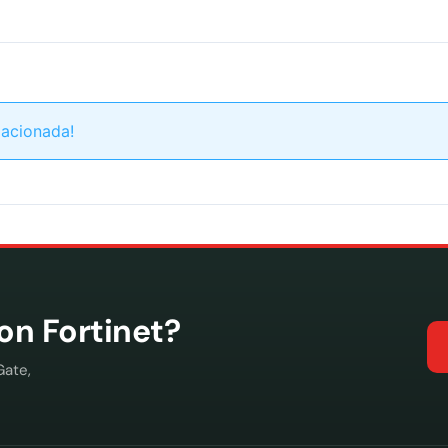
lacionada!
con Fortinet?
Gate,