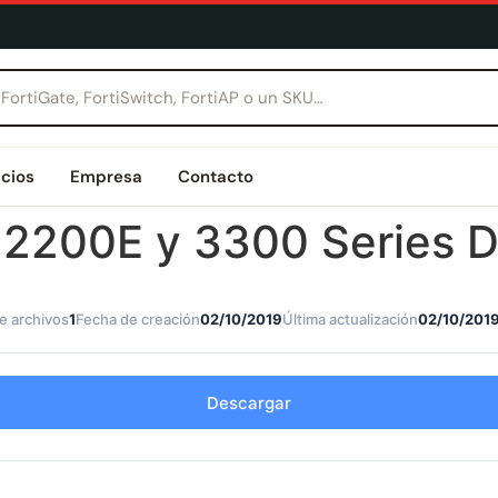
icios
Empresa
Contacto
e 2200E y 3300 Series 
e archivos
1
Fecha de creación
02/10/2019
Última actualización
02/10/201
Descargar