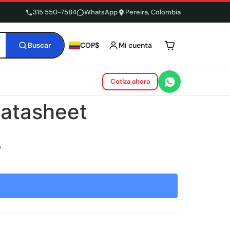
315 550-7584
WhatsApp
Pereira, Colombia
Buscar
Mi cuenta
COP$
Tu carrito está 
Cotiza ahora
Datasheet
9