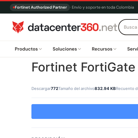
Fortinet Authorized Partner
· Envío y soporte en toda Colombia
Productos
Soluciones
Recursos
Serv
Fortinet FortiGat
Descargar
772
Tamaño del archivo
832.94 KB
Recuento d