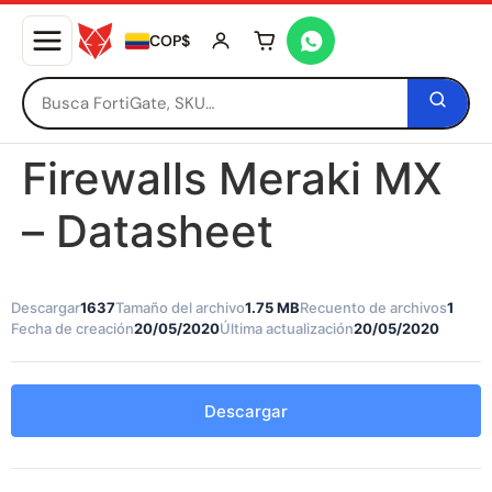
COP$
Tu carrito está vacío
Firewalls Meraki MX
– Datasheet
Descargar
1637
Tamaño del archivo
1.75 MB
Recuento de archivos
1
Fecha de creación
20/05/2020
Última actualización
20/05/2020
Descargar