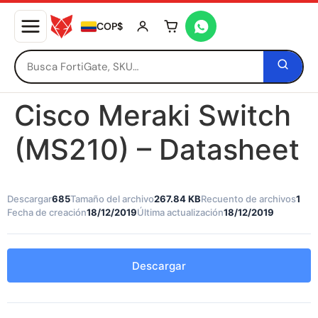
COP$
Tu carrito está vacío
Cisco Meraki Switch
(MS210) – Datasheet
Descargar
685
Tamaño del archivo
267.84 KB
Recuento de archivos
1
Fecha de creación
18/12/2019
Última actualización
18/12/2019
Descargar