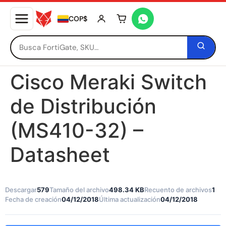
COP$
Tu carrito está vacío
Cisco Meraki Switch
de Distribución
(MS410-32) –
Datasheet
Descargar
579
Tamaño del archivo
498.34 KB
Recuento de archivos
1
Fecha de creación
04/12/2018
Última actualización
04/12/2018