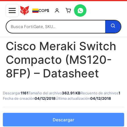
COP$
Tu carrito está vacío
Cisco Meraki Switch
Compacto (MS120-
8FP) – Datasheet
Descargar
1161
Tamaño del archivo
362.91 KB
Recuento de archivos
1
Fecha de creación
04/12/2018
Última actualización
04/12/2018
Descargar