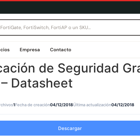
icios
Empresa
Contacto
icación de Seguridad G
– Datasheet
rchivos
1
Fecha de creación
04/12/2018
Última actualización
04/12/2018
Descargar