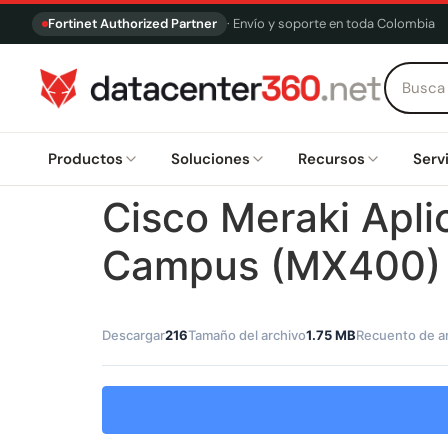
Fortinet Authorized Partner
· Envío y soporte en toda Colombia
Productos
Soluciones
Recursos
Serv
Cisco Meraki Apl
Campus (MX400) 
Descargar
216
Tamaño del archivo
1.75 MB
Recuento de a