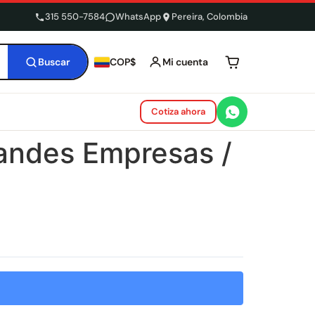
315 550-7584
WhatsApp
Pereira, Colombia
Buscar
Mi cuenta
COP$
Tu carrito está 
Cotiza ahora
randes Empresas /