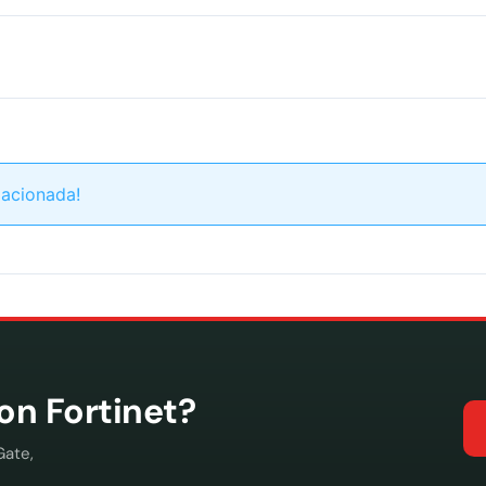
lacionada!
con Fortinet?
Gate,