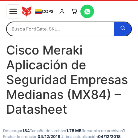
COP$
Tu carrito está vacío
Cisco Meraki
Aplicación de
Seguridad Empresas
Medianas (MX84) –
Datasheet
Descargar
184
Tamaño del archivo
1.75 MB
Recuento de archivos
1
Fecha de creación
04/12/2018
Última actualización
04/12/2018