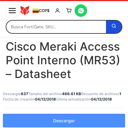
COP$
Tu carrito está vacío
Cisco Meraki Access
Point Interno (MR53)
– Datasheet
Descargar
637
Tamaño del archivo
466.61 KB
Recuento de archivos
1
Fecha de creación
04/12/2018
Última actualización
04/12/2018
Descargar