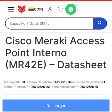
COP$
Tu carrito está vacío
Cisco Meraki Access
Point Interno
(MR42E) – Datasheet
Descargar
660
Tamaño del archivo
411.22 KB
Recuento de archivos
1
Fecha de creación
04/12/2018
Última actualización
04/12/2018
Descargar