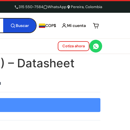
315 550-7584
WhatsApp
Pereira, Colombia
Buscar
Mi cuenta
COP$
Tu carrito está 
Cotiza ahora
) – Datasheet
8