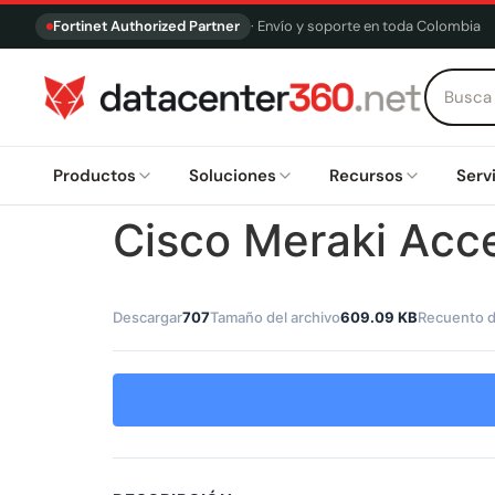
Fortinet Authorized Partner
· Envío y soporte en toda Colombia
Productos
Soluciones
Recursos
Serv
Cisco Meraki Acce
Descargar
707
Tamaño del archivo
609.09 KB
Recuento d