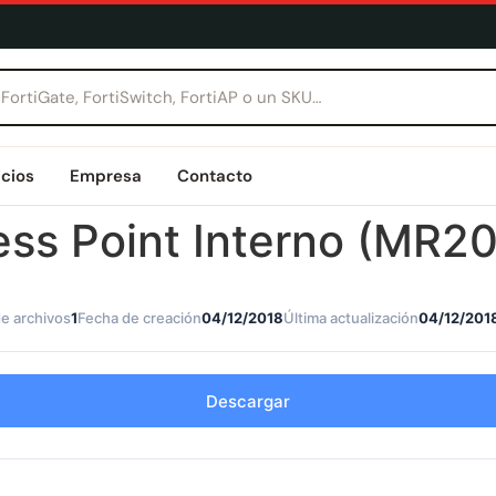
icios
Empresa
Contacto
ss Point Interno (MR20
e archivos
1
Fecha de creación
04/12/2018
Última actualización
04/12/201
Descargar