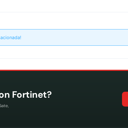
lacionada!
con Fortinet?
Gate,