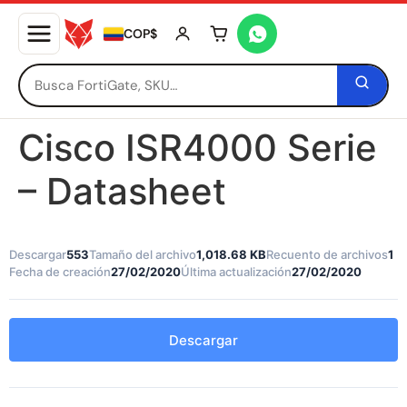
COP$
Tu carrito está vacío
Cisco ISR4000 Serie
– Datasheet
Descargar
553
Tamaño del archivo
1,018.68 KB
Recuento de archivos
1
Fecha de creación
27/02/2020
Última actualización
27/02/2020
Descargar