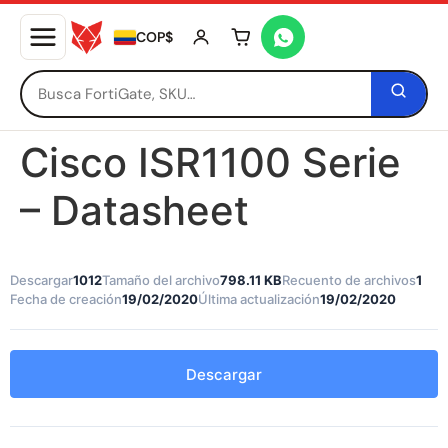
COP$
Tu carrito está vacío
Cisco ISR1100 Serie
– Datasheet
Descargar
1012
Tamaño del archivo
798.11 KB
Recuento de archivos
1
Fecha de creación
19/02/2020
Última actualización
19/02/2020
Descargar