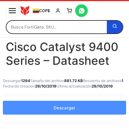
COP$
Tu carrito está vacío
Cisco Catalyst 9400
Series – Datasheet
Descargar
1294
Tamaño del archivo
881.72 KB
Recuento de archivos
1
Fecha de creación
29/10/2019
Última actualización
29/10/2019
Descargar