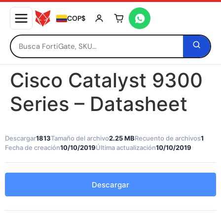
COP$
Tu carrito está vacío
Cisco Catalyst 9300
Series – Datasheet
Descargar
1813
Tamaño del archivo
2.25 MB
Recuento de archivos
1
Fecha de creación
10/10/2019
Última actualización
10/10/2019
Descargar