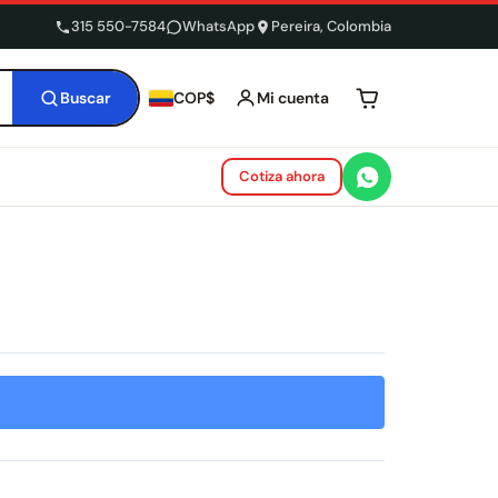
315 550-7584
WhatsApp
Pereira, Colombia
Buscar
Mi cuenta
COP$
Tu carrito está 
Cotiza ahora