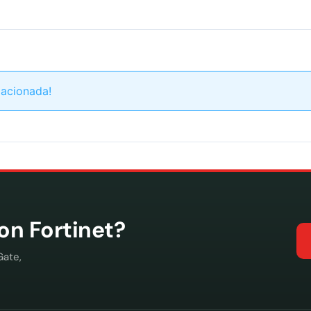
lacionada!
con Fortinet?
Gate,