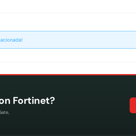
lacionada!
con Fortinet?
Gate,