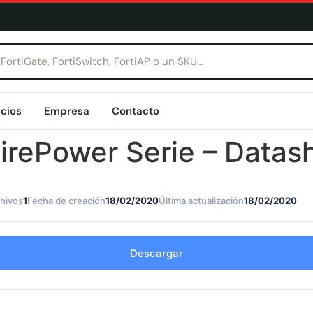
icios
Empresa
Contacto
irePower Serie – Datas
hivos
1
Fecha de creación
18/02/2020
Última actualización
18/02/2020
Descargar