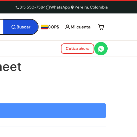
315 550-7584
WhatsApp
Pereira, Colombia
Buscar
Mi cuenta
COP$
Tu carrito está 
Cotiza ahora
heet