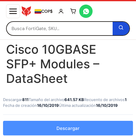
COP$
Tu carrito está vacío
Cisco 10GBASE
SFP+ Modules –
DataSheet
Descargar
811
Tamaño del archivo
641.57 KB
Recuento de archivos
1
Fecha de creación
16/10/2019
Última actualización
16/10/2019
Descargar