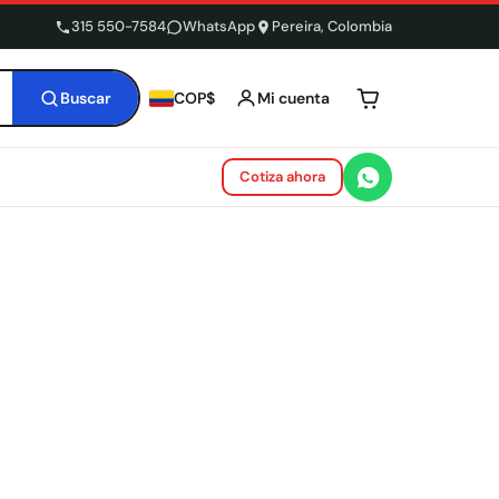
315 550-7584
WhatsApp
Pereira, Colombia
Buscar
Mi cuenta
COP$
Tu carrito está 
Cotiza ahora