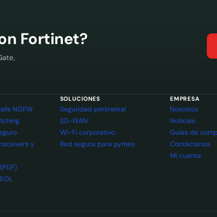
con Fortinet?
Gate,
SOLUCIONES
EMPRESA
ewalls NGFW
Seguridad perimetral
Nosotros
itching
SD-WAN
Noticias
seguro
Wi-Fi corporativo
Guías de comp
ansceivers y
Red segura para pymes
Contáctanos
Mi cuenta
 (PDF)
 EOL