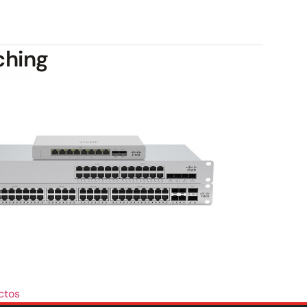
ching
ctos