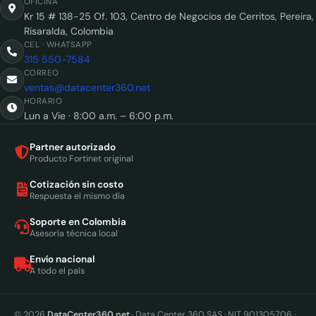
OFICINA
Kr 15 # 138-25 Of. 103, Centro de Negocios de Cerritos, Pereira,
Risaralda, Colombia
CEL · WHATSAPP
315 550-7584
CORREO
ventas@datacenter360.net
HORARIO
Lun a Vie · 8:00 a.m. – 6:00 p.m.
Partner autorizado
Producto Fortinet original
Cotización sin costo
Respuesta el mismo día
Soporte en Colombia
Asesoría técnica local
Envío nacional
A todo el país
© 2026
DataCenter360.net
· Data Center 360 SAS · NIT 901305706 ·